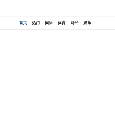
大
首页
热门
国际
体育
财经
娱乐
中
华
报
DachinaPress