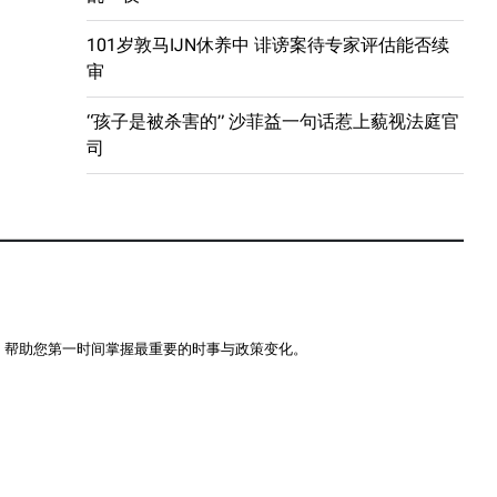
101岁敦马IJN休养中 诽谤案待专家评估能否续
审
“孩子是被杀害的” 沙菲益一句话惹上藐视法庭官
司
，帮助您第一时间掌握最重要的时事与政策变化。