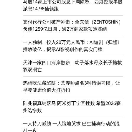
马股14家上市公司股息下周除权，西港控股单股
派息14.98仙领跑
支付代行公司破产冲击：全东信（ZENTOSHIN）
负债1259亿日圆，逾2万商家款项遭冻结
一人独制、投入20万元人民币：AI短剧《归墟》
播放破亿，揭示AI影视创作的真实门槛
天津一家四口河岸散步 幼子落水母亲长子施救
双双溺亡
鸡蛋吃法藏陷阱：营养师点名3种错误习惯，让
早餐健康价值大打折扣
陆兆福真纳落马 阿米努丁宁宜挫败 希盟2026森
州选惨败
一人持刀威胁 一人跪地哭求 巴生捕狗行动的混
乱一夜