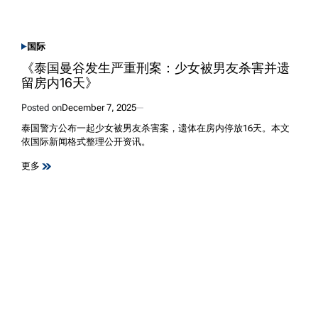
国际
POSTED
IN
《泰国曼谷发生严重刑案：少女被男友杀害并遗
留房内16天》
Posted on
December 7, 2025
泰国警方公布一起少女被男友杀害案，遗体在房内停放16天。本文
依国际新闻格式整理公开资讯。
更多