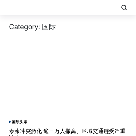
Skip
to
大
content
中
Category:
国际
华
报
DachinaPress
国际
头条
POSTED
IN
泰柬冲突激化 逾三万人撤离、区域交通链受严重