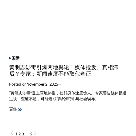
国际
POSTED
IN
黄明志涉毒引爆两地舆论！媒体抢发、真相滞
后？专家：新闻速度不能取代查证
Posted on
November 2, 2025
“黄明志涉毒”登上两地热搜，社群疯传速度惊人。专家警告媒体报道
过快、查证不足，可能造成“舆论审判”与社会误导。
更多
Posts
1
2
3
…
6