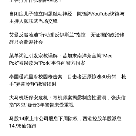
正在打开什么新路径呢？！
自闭症儿子独立问题触动神经 陈锦鸿YouTube访谈与
主持人颜联武当场交锋
艾曼反驳哈迪”行动党反伊斯兰”指控：无证据的政治修
辞只会撕裂社会
菜单词汇引发宗教误解：昔加末南洋茶室就”Mee
Pok”被误读为”Pork”事件向警方报案
泰国暖武里府校园枪击案：目击者还原惊魂30分钟，枪
手”异常冷静”绕警续射
大马机场保安危机：毒机师案揭露制度性漏洞，张庆信
指”内鬼”疑云3年警告未受重视
马股14家上市公司股息下周除权，西港控股单股派息
14.98仙领跑