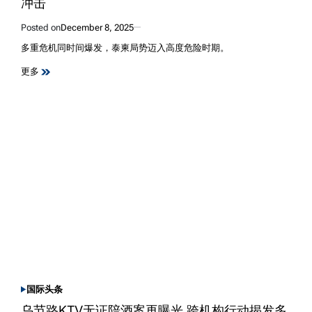
冲击
Posted on
December 8, 2025
多重危机同时间爆发，泰柬局势迈入高度危险时期。
更多
国际
头条
POSTED
IN
乌节路KTV无证陪酒案再曝光 跨机构行动揭发多