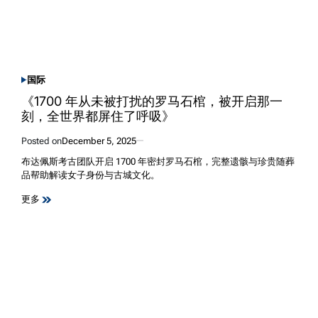
国际
POSTED
IN
《1700 年从未被打扰的罗马石棺，被开启那一
刻，全世界都屏住了呼吸》
Posted on
December 5, 2025
布达佩斯考古团队开启 1700 年密封罗马石棺，完整遗骸与珍贵随葬
品帮助解读女子身份与古城文化。
更多