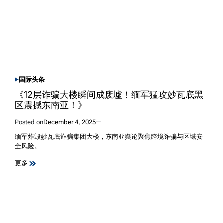
国际
头条
POSTED
IN
《12层诈骗大楼瞬间成废墟！缅军猛攻妙瓦底黑
区震撼东南亚！》
Posted on
December 4, 2025
缅军炸毁妙瓦底诈骗集团大楼，东南亚舆论聚焦跨境诈骗与区域安
全风险。
更多