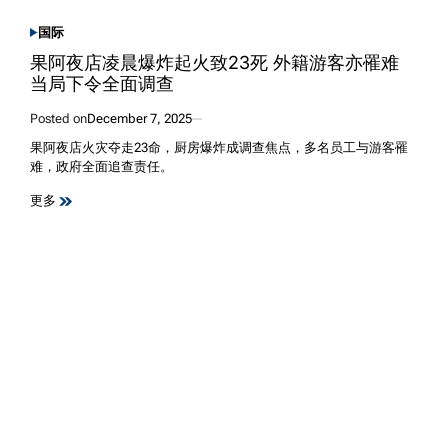
国际
POSTED
IN
果阿夜店凌晨爆炸起火致23死 外籍游客亦罹难
当局下令全面调查
Posted on
December 7, 2025
果阿夜店火灾夺走23命，厨房爆炸成调查焦点，多名员工与游客罹
难，政府全面追查责任。
更多