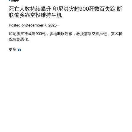
POSTED
IN
死亡人数持续攀升 印尼洪灾超900死数百失踪 断
联偏乡靠空投维持生机
Posted on
December 7, 2025
印尼洪灾造成逾900死，多地断联断粮，救援需靠空投推进，灾区状
况急剧恶化。
更多