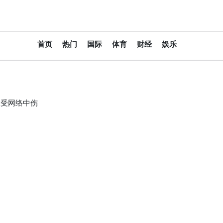
大
首页
热门
国际
体育
财经
娱乐
中
华
报
承受网络中伤
DachinaPress