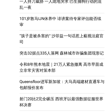
一人持刀威胁 一人跪地哭求 巴生捕狗行动的混
乱一夜
101岁敦马IJN休养中 诽谤案待专家评估能否续
审
“孩子是被杀害的” 沙菲益一句话惹上藐视法庭官
司
突击32据点335人落网 森林城市诈骗集团现形记
令和8年熊本地震｜21万人紧急撤离 高市早苗成
立非常灾害对策本部
Queensfloor进军新加坡：大马高端建材直通车与
包邮报价发布
射门20比2完全碾压 西班牙以最强数据征服世界
杯决赛