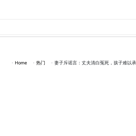
Skip
to
content
Home
热门
妻子斥谣言：丈夫清白冤死，孩子难以