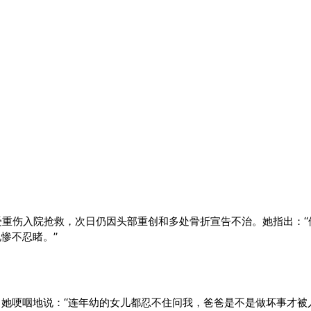
受重伤入院抢救，次日仍因头部重创和多处骨折宣告不治。她指出：“
惨不忍睹。”
她哽咽地说：“连年幼的女儿都忍不住问我，爸爸是不是做坏事才被