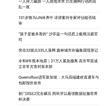
一人持刀威胁 一人跪地哭求 巴生捕狗行动的混
乱一夜
101岁敦马IJN休养中 诽谤案待专家评估能否续
审
“孩子是被杀害的” 沙菲益一句话惹上藐视法庭官
司
突击32据点335人落网 森林城市诈骗集团现形记
令和8年熊本地震｜21万人紧急撤离 高市早苗成
立非常灾害对策本部
Queensfloor进军新加坡：大马高端建材直通车与
包邮报价发布
射门20比2完全碾压 西班牙以最强数据征服世界
杯决赛