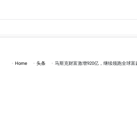
Skip
to
content
Home
头条
马斯克财富激增920亿，继续领跑全球富