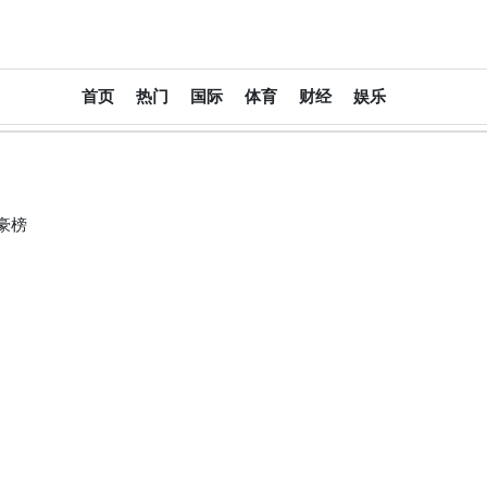
大
首页
热门
国际
体育
财经
娱乐
中
华
报
豪榜
DachinaPress