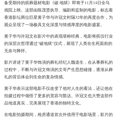
备受期待的殡葬题材电影《破·地狱》即将于11月14日全马
戏院上映。这部由陈茂贤执导、编剧和监制的电影，标志着
香港影坛两位巨星黄子华与许冠文时隔32年的再度合作，为
观众呈现了一场极具文化深度与情感厚度的电影盛宴。
黄子华与许冠文在影片中的表现堪称经典，电影将殡仪行业
的深层次哲理通过“破地狱”仪式，展现了人类在生死面前的
无奈与释怀。
影片讲述了黄子华饰演的葬礼经纪人魏道生，在从事葬礼的
过程中，不断与许冠文饰演的文哥产生思想碰撞，逐渐从葬
礼的背后体会到生命的复杂情感。
黄子华表示这部电影不仅改变了他对人生的看法，还让他在
拍摄过程中领悟了更多的宽容与豁达。许冠文也大赞这部作
品地道真实，完美展现了香港的独特文化。
在电影拍摄期间，殓房通道首次外借用于电影场景，影片的