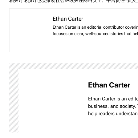
相关讨论预计也会推动社会继续关注网络安全、平台责任与心
Ethan Carter
Ethan Carter is an editorial contributor cove
focuses on clear, well-sourced stories that h
Ethan Carter
Ethan Carter is an edi
business, and society. 
help readers understan