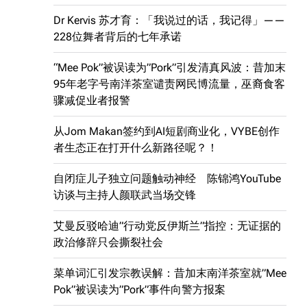
Dr Kervis 苏才育：「我说过的话，我记得」——
228位舞者背后的七年承诺
“Mee Pok”被误读为”Pork”引发清真风波：昔加末
95年老字号南洋茶室谴责网民博流量，巫裔食客
骤减促业者报警
从Jom Makan签约到AI短剧商业化，VYBE创作
者生态正在打开什么新路径呢？！
自闭症儿子独立问题触动神经 陈锦鸿YouTube
访谈与主持人颜联武当场交锋
艾曼反驳哈迪”行动党反伊斯兰”指控：无证据的
政治修辞只会撕裂社会
菜单词汇引发宗教误解：昔加末南洋茶室就”Mee
Pok”被误读为”Pork”事件向警方报案