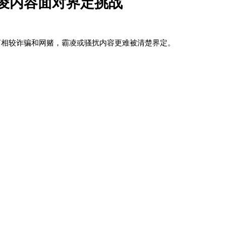
霸凌内容面对界定挑战
言相较诈骗和网赌，霸凌或骚扰内容更难被清楚界定。