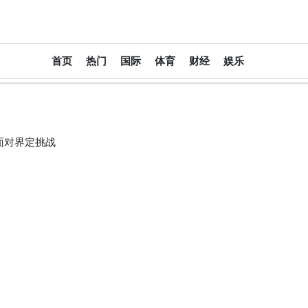
大
首页
热门
国际
体育
财经
娱乐
中
华
报
面对界定挑战
DachinaPress