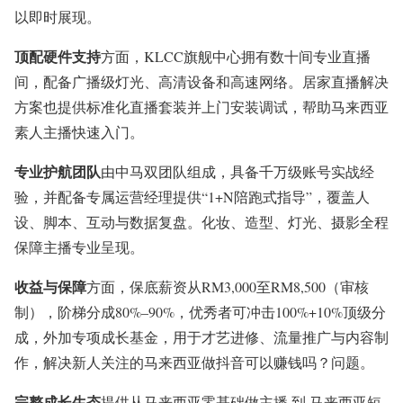
以即时展现。
顶配硬件支持
方面，KLCC旗舰中心拥有数十间专业直播
间，配备广播级灯光、高清设备和高速网络。居家直播解决
方案也提供标准化直播套装并上门安装调试，帮助马来西亚
素人主播快速入门。
专业护航团队
由中马双团队组成，具备千万级账号实战经
验，并配备专属运营经理提供“1+N陪跑式指导”，覆盖人
设、脚本、互动与数据复盘。化妆、造型、灯光、摄影全程
保障主播专业呈现。
收益与保障
方面，保底薪资从RM3,000至RM8,500（审核
制），阶梯分成80%–90%，优秀者可冲击100%+10%顶级分
成，外加专项成长基金，用于才艺进修、流量推广与内容制
作，解决新人关注的马来西亚做抖音可以赚钱吗？问题。
完整成长生态
提供从马来西亚零基础做主播 到 马来西亚短